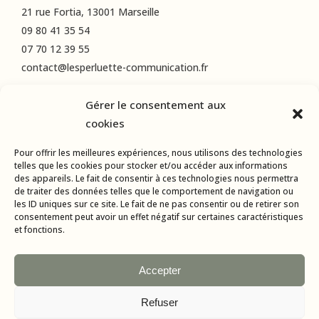
21 rue Fortia, 13001 Marseille
09 80 41 35 54
07 70 12 39 55
contact@lesperluette-communication.fr
Gérer le consentement aux
RÉSEAUX SOCIAUX
cookies
Instagram
Pour offrir les meilleures expériences, nous utilisons des technologies
LinkedIn
telles que les cookies pour stocker et/ou accéder aux informations
des appareils. Le fait de consentir à ces technologies nous permettra
Facebook
de traiter des données telles que le comportement de navigation ou
les ID uniques sur ce site. Le fait de ne pas consentir ou de retirer son
consentement peut avoir un effet négatif sur certaines caractéristiques
et fonctions.
Accepter
Refuser
Tous droits réservés © 2015-2024 L’Esperluette Communication |