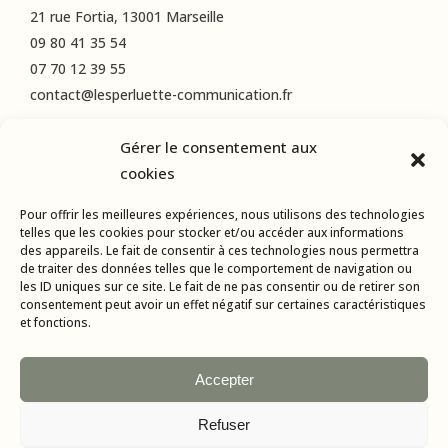
21 rue Fortia, 13001 Marseille
09 80 41 35 54
07 70 12 39 55
contact@lesperluette-communication.fr
Gérer le consentement aux
RÉSEAUX SOCIAUX
cookies
Instagram
Pour offrir les meilleures expériences, nous utilisons des technologies
LinkedIn
telles que les cookies pour stocker et/ou accéder aux informations
des appareils. Le fait de consentir à ces technologies nous permettra
Facebook
de traiter des données telles que le comportement de navigation ou
les ID uniques sur ce site. Le fait de ne pas consentir ou de retirer son
consentement peut avoir un effet négatif sur certaines caractéristiques
et fonctions.
Accepter
Refuser
Tous droits réservés © 2015-2024 L’Esperluette Communication |