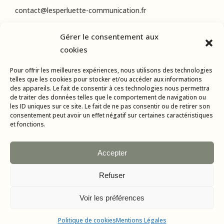
contact@lesperluette-communication.fr
Gérer le consentement aux
RÉSEAUX SOCIAUX
cookies
Instagram
Pour offrir les meilleures expériences, nous utilisons des technologies
LinkedIn
telles que les cookies pour stocker et/ou accéder aux informations
des appareils. Le fait de consentir à ces technologies nous permettra
Facebook
de traiter des données telles que le comportement de navigation ou
les ID uniques sur ce site. Le fait de ne pas consentir ou de retirer son
consentement peut avoir un effet négatif sur certaines caractéristiques
et fonctions.
Accepter
Refuser
Tous droits réservés © 2015-2024 L’Esperluette Communication |
Mentions Légales
| Agence web & applications mobiles :
AMBA
Voir les préférences
Politique de cookies
Mentions Légales