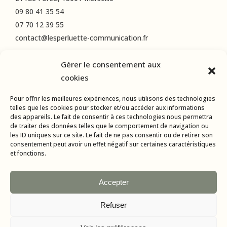
09 80 41 35 54
07 70 12 39 55
contact@lesperluette-communication.fr
Gérer le consentement aux
RÉSEAUX SOCIAUX
cookies
Instagram
Pour offrir les meilleures expériences, nous utilisons des technologies
LinkedIn
telles que les cookies pour stocker et/ou accéder aux informations
des appareils. Le fait de consentir à ces technologies nous permettra
Facebook
de traiter des données telles que le comportement de navigation ou
les ID uniques sur ce site. Le fait de ne pas consentir ou de retirer son
consentement peut avoir un effet négatif sur certaines caractéristiques
et fonctions.
Accepter
Refuser
Tous droits réservés © 2015-2024 L’Esperluette Communication |
Mentions Légales
| Agence web & applications mobiles :
AMBA