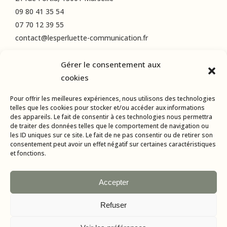
09 80 41 35 54
07 70 12 39 55
contact@lesperluette-communication.fr
Gérer le consentement aux
RÉSEAUX SOCIAUX
cookies
Instagram
Pour offrir les meilleures expériences, nous utilisons des technologies
LinkedIn
telles que les cookies pour stocker et/ou accéder aux informations
des appareils. Le fait de consentir à ces technologies nous permettra
Facebook
de traiter des données telles que le comportement de navigation ou
les ID uniques sur ce site. Le fait de ne pas consentir ou de retirer son
consentement peut avoir un effet négatif sur certaines caractéristiques
et fonctions.
Accepter
Refuser
Tous droits réservés © 2015-2024 L’Esperluette Communication |
Mentions Légales
| Agence web & applications mobiles :
AMBA