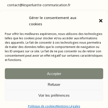
contact@lesperluette-communication.fr
Gérer le consentement aux
RÉSEAUX SOCIAUX
cookies
Instagram
Pour offrir les meilleures expériences, nous utilisons des technologies
LinkedIn
telles que les cookies pour stocker et/ou accéder aux informations
des appareils. Le fait de consentir à ces technologies nous permettra
Facebook
de traiter des données telles que le comportement de navigation ou
les ID uniques sur ce site. Le fait de ne pas consentir ou de retirer son
consentement peut avoir un effet négatif sur certaines caractéristiques
et fonctions.
Accepter
Refuser
Tous droits réservés © 2015-2024 L’Esperluette Communication |
Mentions Légales
| Agence web & applications mobiles :
AMBA
Voir les préférences
Politique de cookies
Mentions Légales