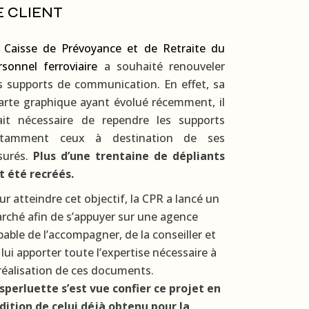
E CLIENT
a
Caisse de Prévoyance et de Retraite du
rsonnel ferroviaire
a souhaité renouveler
s supports de communication. En effet, sa
arte graphique ayant évolué récemment, il
ait nécessaire de rependre les supports
tamment ceux à destination de ses
surés.
Plus d’une trentaine de dépliants
t été recréés.
ur atteindre cet objectif, la CPR a lancé un
rché afin de s’appuyer sur une agence
pable de l’accompagner, de la conseiller et
 lui apporter toute l’expertise nécessaire à
 réalisation de ces documents.
Esperluette s’est vue confier ce projet en
dition de celui déjà obtenu pour la