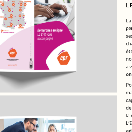
L
L
pe
se
ch
ét
no
as
on
Po
ma
ca
de
la
L’
ad