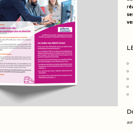
r
é
se
ve
L
D
avr