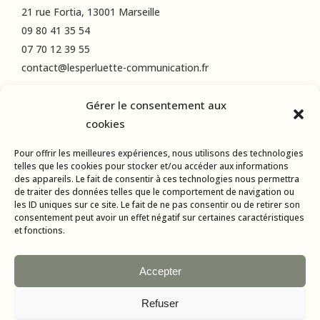
21 rue Fortia, 13001 Marseille
09 80 41 35 54
07 70 12 39 55
contact@lesperluette-communication.fr
Gérer le consentement aux
RÉSEAUX SOCIAUX
cookies
Instagram
Pour offrir les meilleures expériences, nous utilisons des technologies
LinkedIn
telles que les cookies pour stocker et/ou accéder aux informations
des appareils. Le fait de consentir à ces technologies nous permettra
Facebook
de traiter des données telles que le comportement de navigation ou
les ID uniques sur ce site. Le fait de ne pas consentir ou de retirer son
consentement peut avoir un effet négatif sur certaines caractéristiques
et fonctions.
Accepter
Refuser
Tous droits réservés © 2015-2024 L’Esperluette Communication |