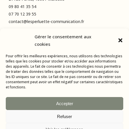
09 80 41 35 54
07 70 12 39 55
contact@lesperluette-communication.fr
Gérer le consentement aux
RÉSEAUX SOCIAUX
cookies
Instagram
Pour offrir les meilleures expériences, nous utilisons des technologies
LinkedIn
telles que les cookies pour stocker et/ou accéder aux informations
des appareils. Le fait de consentir à ces technologies nous permettra
Facebook
de traiter des données telles que le comportement de navigation ou
les ID uniques sur ce site. Le fait de ne pas consentir ou de retirer son
consentement peut avoir un effet négatif sur certaines caractéristiques
et fonctions.
Accepter
Refuser
Tous droits réservés © 2015-2024 L’Esperluette Communication |
Mentions Légales
| Agence web & applications mobiles :
AMBA