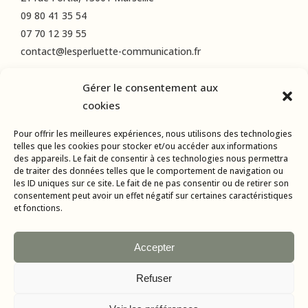
09 80 41 35 54
07 70 12 39 55
contact@lesperluette-communication.fr
Gérer le consentement aux
RÉSEAUX SOCIAUX
cookies
Instagram
Pour offrir les meilleures expériences, nous utilisons des technologies
LinkedIn
telles que les cookies pour stocker et/ou accéder aux informations
des appareils. Le fait de consentir à ces technologies nous permettra
Facebook
de traiter des données telles que le comportement de navigation ou
les ID uniques sur ce site. Le fait de ne pas consentir ou de retirer son
consentement peut avoir un effet négatif sur certaines caractéristiques
et fonctions.
Accepter
Refuser
Tous droits réservés © 2015-2024 L’Esperluette Communication |
Mentions Légales
| Agence web & applications mobiles :
AMBA