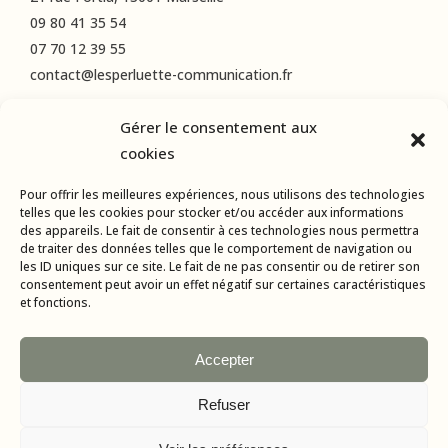
09 80 41 35 54
07 70 12 39 55
contact@lesperluette-communication.fr
Gérer le consentement aux
RÉSEAUX SOCIAUX
cookies
Instagram
Pour offrir les meilleures expériences, nous utilisons des technologies
LinkedIn
telles que les cookies pour stocker et/ou accéder aux informations
des appareils. Le fait de consentir à ces technologies nous permettra
Facebook
de traiter des données telles que le comportement de navigation ou
les ID uniques sur ce site. Le fait de ne pas consentir ou de retirer son
consentement peut avoir un effet négatif sur certaines caractéristiques
et fonctions.
Accepter
Refuser
Tous droits réservés © 2015-2024 L’Esperluette Communication |
Mentions Légales
| Agence web & applications mobiles :
AMBA