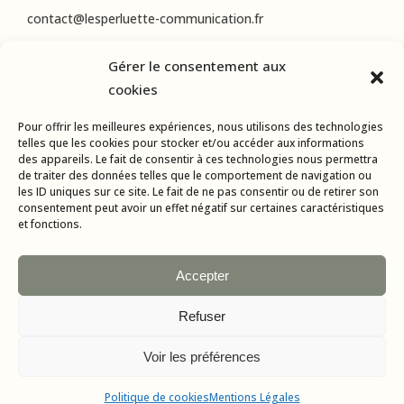
contact@lesperluette-communication.fr
Gérer le consentement aux
RÉSEAUX SOCIAUX
cookies
Instagram
Pour offrir les meilleures expériences, nous utilisons des technologies
LinkedIn
telles que les cookies pour stocker et/ou accéder aux informations
des appareils. Le fait de consentir à ces technologies nous permettra
Facebook
de traiter des données telles que le comportement de navigation ou
les ID uniques sur ce site. Le fait de ne pas consentir ou de retirer son
consentement peut avoir un effet négatif sur certaines caractéristiques
et fonctions.
Accepter
Refuser
Tous droits réservés © 2015-2024 L’Esperluette Communication |
Mentions Légales
| Agence web & applications mobiles :
AMBA
Voir les préférences
Politique de cookies
Mentions Légales